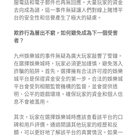
服電話和電子郵件也再無回應。大量玩家的資金
去向成為謎，這一事件無疑讓人們對線上賭博平
台的安全性和信譽產生了極大的疑慮。
欺詐行為層出不窮，如何避免成為下一個受害
者？
九州娛樂城的事件無疑為廣大玩家敲響了警鐘。
在選擇娛樂城時，玩家必須更加謹慎，避免落入
詐騙的陷阱。首先，選擇擁有合法許可證的娛樂
城平台是保證資金安全的第一步。合法的娛樂城
平台會受到相關監管機構的監督，並會提供透
明、公平的遊戲環境，確保玩家的資金和個人信
息不會被濫用。
其次，玩家在選擇娛樂城時應該查看該平台的口
碑和用戶評價。通過閱讀其他玩家的經歷和反
饋，可以更好地了解該平台的真實情況。如果一