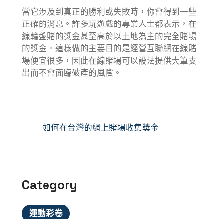
當它涉及到真正的勝利或失敗時，你會得到一些
正確的消息。許多玩遊戲的專業人士都表示，在
線輪盤賭的獎金甚至高於以土地為主的完全賭場
的獎金。這樣做的主要目的是經營互聯網在線賭
場便宜很多，因此在線賭場可以設法提供大筆支
出而不會面臨破產的風險。
如何在台灣的網上賭場收集獎金
Category
運動彩卷