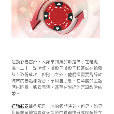
運動彩卷當然，人類來到維加斯是為了在老虎
機、二十一點賭桌、擲骰子擲骰子和嘗試在輪盤
賭上取得成功。但除此之外，他們還需要陶醉於
城市的景點和聲音，享用自助餐，在華麗的主題
酒店睡覺，觀看表演，甚至在附近的汽車教堂結
婚。
運動彩卷
這些都是一流的假期時刻，但是，如果
您最簡單地需要從玩遊戲中獲得快感或陶醉於在