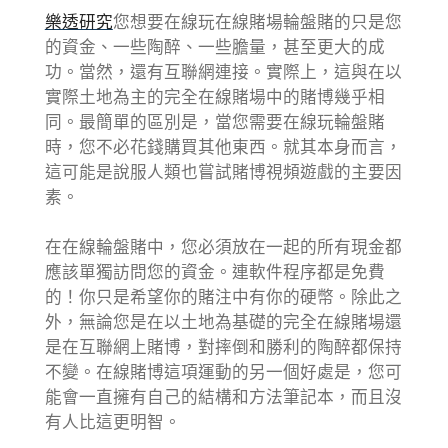
樂透研究
您想要在線玩在線賭場輪盤賭的只是您
的資金、一些陶醉、一些膽量，甚至更大的成
功。當然，還有互聯網連接。實際上，這與在以
實際土地為主的完全在線賭場中的賭博幾乎相
同。最簡單的區別是，當您需要在線玩輪盤賭
時，您不必花錢購買其他東西。就其本身而言，
這可能是說服人類也嘗試賭博視頻遊戲的主要因
素。
在在線輪盤賭中，您必須放在一起的所有現金都
應該單獨訪問您的資金。連軟件程序都是免費
的！你只是希望你的賭注中有你的硬幣。除此之
外，無論您是在以土地為基礎的完全在線賭場還
是在互聯網上賭博，對摔倒和勝利的陶醉都保持
不變。在線賭博這項運動的另一個好處是，您可
能會一直擁有自己的結構和方法筆記本，而且沒
有人比這更明智。