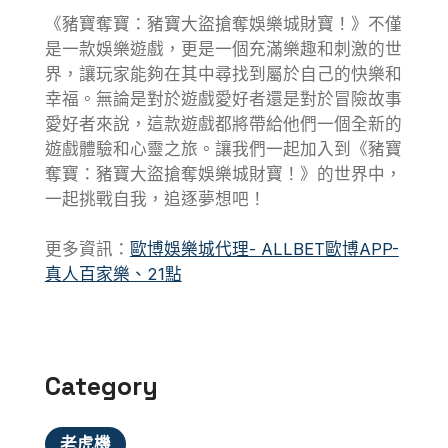
《豬寶奪寶：豬寶大盜搶奪娛樂城財寶！》不僅
是一款娛樂遊戲，更是一個充滿樂趣和刺激的世
界，讓玩家能夠在其中尋找到屬於自己的快樂和
幸福。無論是對於遊戲愛好者還是對於冒險故事
愛好者來說，這款遊戲都將帶給他們一個全新的
遊戲體驗和心靈之旅。讓我們一起加入到《豬寶
奪寶：豬寶大盜搶奪娛樂城財寶！》的世界中，
一起挑戰自我，追逐夢想吧！
更多資訊：
歐博娛樂城代理- ALLBET歐博APP-
真人百家樂、21點
Category
老虎機