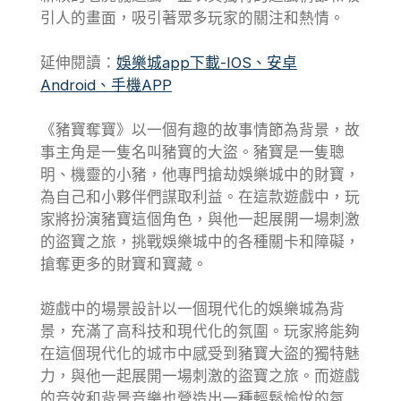
引人的畫面，吸引著眾多玩家的關注和熱情。
延伸閱讀：
娛樂城app下載-IOS、安卓
Android、手機APP
《豬寶奪寶》以一個有趣的故事情節為背景，故
事主角是一隻名叫豬寶的大盜。豬寶是一隻聰
明、機靈的小豬，他專門搶劫娛樂城中的財寶，
為自己和小夥伴們謀取利益。在這款遊戲中，玩
家將扮演豬寶這個角色，與他一起展開一場刺激
的盜寶之旅，挑戰娛樂城中的各種關卡和障礙，
搶奪更多的財寶和寶藏。
遊戲中的場景設計以一個現代化的娛樂城為背
景，充滿了高科技和現代化的氛圍。玩家將能夠
在這個現代化的城市中感受到豬寶大盜的獨特魅
力，與他一起展開一場刺激的盜寶之旅。而遊戲
的音效和背景音樂也營造出一種輕鬆愉悅的氛