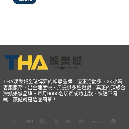
THA娛樂城全球博弈的領導品牌，優惠活動多、24小時
客服服務、出金速度快、另提供多種遊戲，真正的頂級台
灣娛樂城品牌。每月9000名玩家成功出款，快速不囉
嗦。贏錢就是這麼簡單！