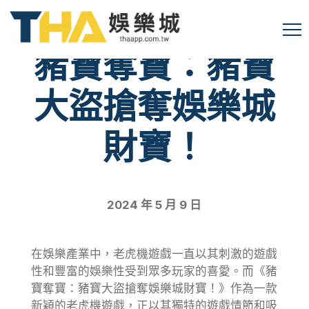
六合彩
對戰遊戲
豬寶奪寶：豬寶
最新優惠
tha 體育
世界盃
大盜搶奪娛樂城
酷游真人
真人遊戲
免費註冊
財寶！
電子遊戲
六合彩
對戰遊戲
2024 年 5 月 9 日
最新優惠
在娛樂產業中，老虎機遊戲一直以其刺激的遊戲
世界盃
性和豐富的娛樂性受到眾多玩家的喜愛。而《豬
寶奪寶：豬寶大盜搶奪娛樂城財寶！》作為一款
免費註冊
新穎的老虎機遊戲，正以其獨特的遊戲情節和吸