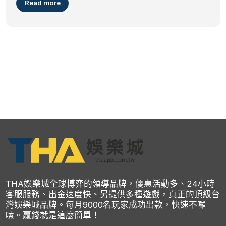
Read more
THA娛樂城全球博弈的領導品牌，優惠活動多、24小時
客服服務、出金速度快、另提供多種遊戲，真正的頂級台
灣娛樂城品牌。每月9000名玩家成功出款，快速不囉
嗦。贏錢就是這麼簡單！