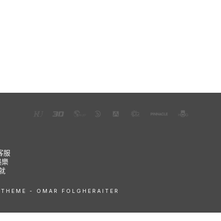
客服
娛樂
就
 THEME -
OMAR FOLGHERAITER